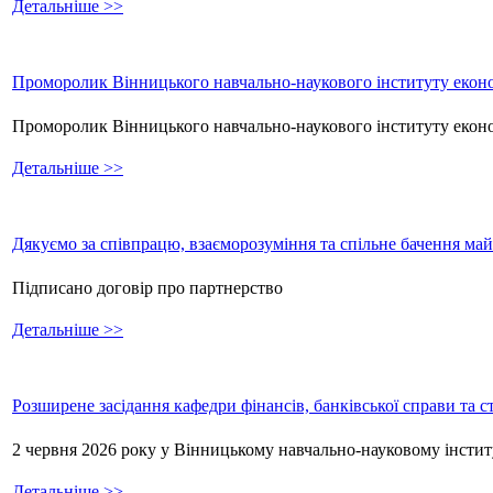
Детальніше >>
Проморолик Вінницького навчально-наукового інституту еконо
Проморолик Вінницького навчально-наукового інституту екон
Детальніше >>
Дякуємо за співпрацю, взаєморозуміння та спільне бачення ма
Підписано договір про партнерство
Детальніше >>
Розширене засідання кафедри фінансів, банківської справи та 
2 червня 2026 року у Вінницькому навчально-науковому інстит
Детальніше >>