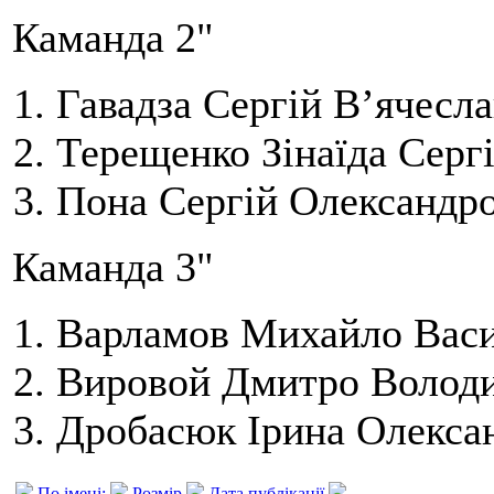
Каманда 2"
Гавадза Сергій В’ячесл
Терещенко Зінаїда Сергі
Пона Сергій Олександро
Каманда 3"
Варламов Михайло Васи
Вировой Дмитро Володи
Дробасюк Ірина Олексан
По імені:
Розмір
Дата публікації