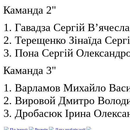
Каманда 2"
Гавадза Сергій В’ячесл
Терещенко Зінаїда Сергі
Пона Сергій Олександро
Каманда 3"
Варламов Михайло Васи
Вировой Дмитро Володи
Дробасюк Ірина Олексан
По імені:
Розмір
Дата публікації