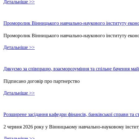
Детальніше >>
Проморолик Вінницького навчально-наукового інституту еконо
Проморолик Вінницького навчально-наукового інституту екон
Детальніше >>
Дякуємо за співпрацю, взаєморозуміння та спільне бачення ма
Підписано договір про партнерство
Детальніше >>
Розширене засідання кафедри фінансів, банківської справи та 
2 червня 2026 року у Вінницькому навчально-науковому інстит
Детальніше >>