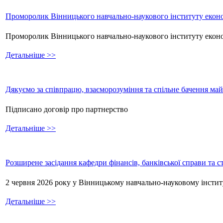
Проморолик Вінницького навчально-наукового інституту еконо
Проморолик Вінницького навчально-наукового інституту екон
Детальніше >>
Дякуємо за співпрацю, взаєморозуміння та спільне бачення ма
Підписано договір про партнерство
Детальніше >>
Розширене засідання кафедри фінансів, банківської справи та 
2 червня 2026 року у Вінницькому навчально-науковому інстит
Детальніше >>