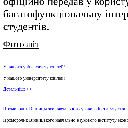
офіційно передав у корист
багатофункціональну інте
студентів.
Фотозвіт
У нашого університету ювілей!
У нашого університету ювілей!
Детальніше >>
Проморолик Вінницького навчально-наукового інституту еконо
Проморолик Вінницького навчально-наукового інституту екон