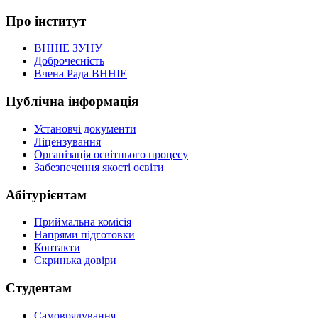
Про інститут
ВННІЕ ЗУНУ
Доброчесність
Вчена Рада ВННІЕ
Публічна інформація
Установчі документи
Ліцензування
Організація освітнього процесу
Забезпечення якості освіти
Абітурієнтам
Приймальна комісія
Напрями підготовки
Контакти
Скринька довіри
Студентам
Самоврядування