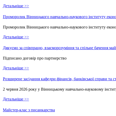
Детальніше >>
Проморолик Вінницького навчально-наукового інституту еконо
Проморолик Вінницького навчально-наукового інституту екон
Детальніше >>
Дякуємо за співпрацю, взаєморозуміння та спільне бачення ма
Підписано договір про партнерство
Детальніше >>
Розширене засідання кафедри фінансів, банківської справи та 
2 червня 2026 року у Вінницькому навчально-науковому інстит
Детальніше >>
Майстер-клас з писанкарства