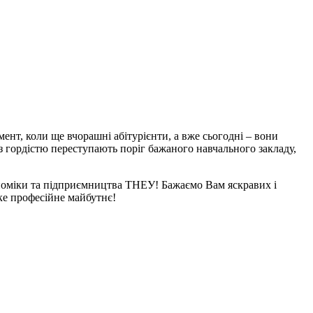
ент, коли ще вчорашні абітурієнти, а вже сьогодні – вони
 гордістю переступають поріг бажаного навчального закладу,
ономіки та підприємництва ТНЕУ! Бажаємо Вам яскравих і
ике професійне майбутнє!