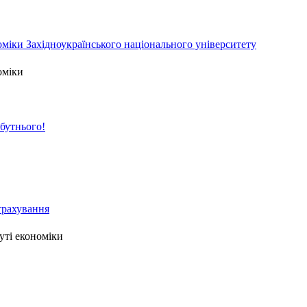
міки Західноукраїнського національного університету
оміки
йбутнього!
страхування
уті економіки