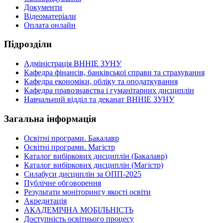
Документи
Відеоматеріали
Оплата онлайн
Підрозділи
Адміністрація ВННІЕ ЗУНУ
Кафедра фінансів, банківської справи та страхування
Кафедра економіки, обліку та оподаткування
Кафедра правознавства і гуманітарних дисциплін
Навчальний відділ та деканат ВННІЕ ЗУНУ
Загальна інформація
Освітні програми. Бакалавр
Освітні програми. Магістр
Каталог вибіркових дисциплін (Бакалавр)
Каталог вибіркових дисциплін (Магістр)
Силабуси дисциплін за ОПП-2025
Публічне обговорення
Результати моніторингу якості освіти
Акредитація
АКАДЕМІЧНА МОБІЛЬНІСТЬ
Доступність освітнього процесу