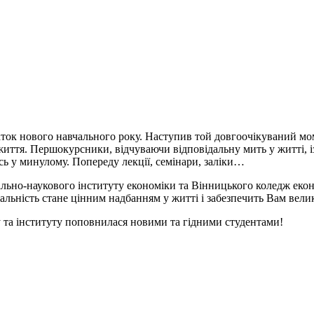
аток нового навчального року. Наступив той довгоочікуваний мом
иття. Першокурсники, відчуваючи відповідальну мить у житті, із
сь у минулому. Попереду лекції, семінари, заліки…
чально-наукового інституту економіки та Вінницького коледж ек
іальність стане цінним надбанням у житті і забезпечить Вам вел
та інституту поповнилася новими та гідними студентами!