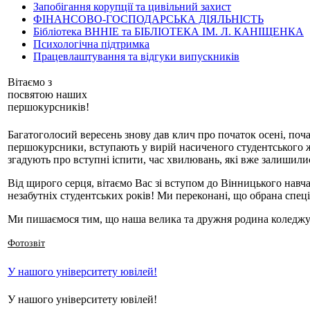
Запобігання корупції та цивільний захист
ФІНАНСОВО-ГОСПОДАРСЬКА ДІЯЛЬНІСТЬ
Бібліотека ВННІЕ та БІБЛІОТЕКА ІМ. Л. КАНІЩЕНКА
Психологічна підтримка
Працевлаштування та відгуки випускників
Вітаємо з
посвятою наших
першокурсників!
Багатоголосий вересень знову дав клич про початок осені, поч
першокурсники, вступають у вирій насиченого студентського ж
згадують про вступні іспити, час хвилювань, які вже залишили
Від щирого серця, вітаємо Вас зі вступом до Вінницького нав
незабутніх студентських років! Ми переконані, що обрана спец
Ми пишаємося тим, що наша велика та дружня родина коледжу 
Фотозвіт
У нашого університету ювілей!
У нашого університету ювілей!