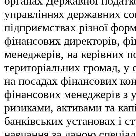
органах Державної податк
управліннях державних со
підприємствах різної форм
фінансових директорів, фі
менеджерів, на керівних п
територіальних громад, у 
на посадах фінансових конс
фінансових менеджерів з 
ризиками, активами та кап
банківських установах і с
навчання за даною спеціа