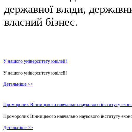
державної влади, державни
власний бізнес.
У нашого університету ювілей!
У нашого університету ювілей!
Детальніше >>
Проморолик Вінницького навчально-наукового інституту еконо
Проморолик Вінницького навчально-наукового інституту екон
Детальніше >>