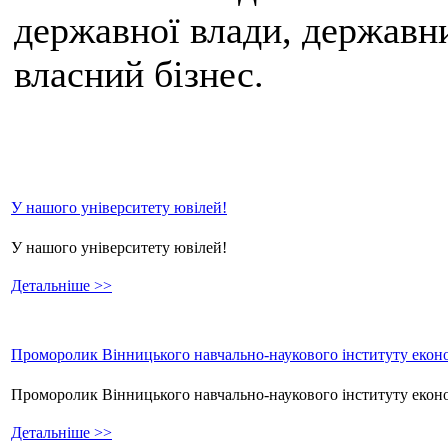
державної влади, державни
власний бізнес.
У нашого університету ювілей!
У нашого університету ювілей!
Детальніше >>
Проморолик Вінницького навчально-наукового інституту еконо
Проморолик Вінницького навчально-наукового інституту екон
Детальніше >>