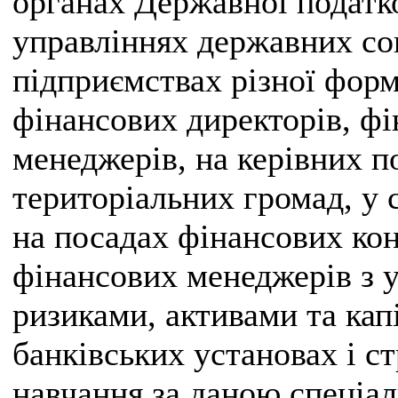
органах Державної податк
управліннях державних со
підприємствах різної форм
фінансових директорів, фі
менеджерів, на керівних п
територіальних громад, у 
на посадах фінансових конс
фінансових менеджерів з 
ризиками, активами та кап
банківських установах і с
навчання за даною спеціа