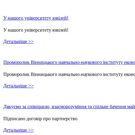
У нашого університету ювілей!
У нашого університету ювілей!
Детальніше >>
Проморолик Вінницького навчально-наукового інституту еконо
Проморолик Вінницького навчально-наукового інституту екон
Детальніше >>
Дякуємо за співпрацю, взаєморозуміння та спільне бачення ма
Підписано договір про партнерство
Детальніше >>