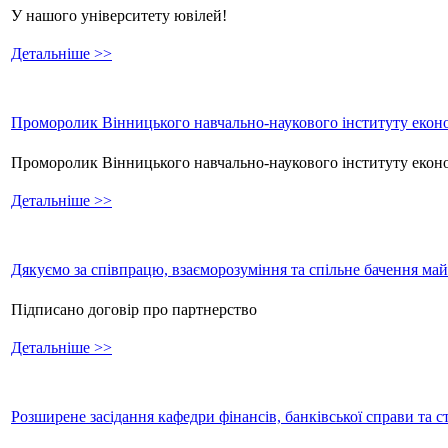
У нашого університету ювілей!
Детальніше >>
Проморолик Вінницького навчально-наукового інституту еконо
Проморолик Вінницького навчально-наукового інституту екон
Детальніше >>
Дякуємо за співпрацю, взаєморозуміння та спільне бачення ма
Підписано договір про партнерство
Детальніше >>
Розширене засідання кафедри фінансів, банківської справи та 