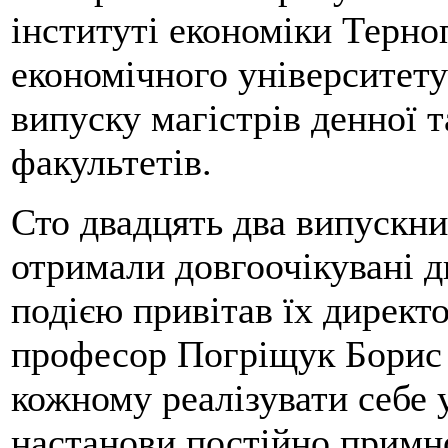
інституті економіки Терно
економічного університету
випуску магістрів денної 
факультетів.
Сто двадцять два випускни
отримали довгоочікувані 
подією привітав їх директ
професор Погріщук Борис 
кожному реалізувати себе 
настанови постійно примно