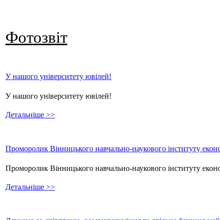
Фотозвіт
У нашого університету ювілей!
У нашого університету ювілей!
Детальніше >>
Проморолик Вінницького навчально-наукового інституту еконо
Проморолик Вінницького навчально-наукового інституту екон
Детальніше >>