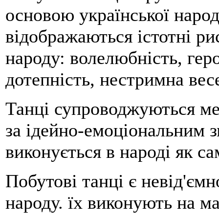
основою української народ
відображаються істотні ри
народу: волелюбність, геро
дотепність, нестримна вес
Танці супроводжуються ме
за ідейно-емоціональним з
виконується в народі як са
Побутові танці є невід'є
народу. їх виконують на м