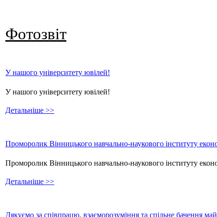
Фотозвіт
У нашого університету ювілей!
У нашого університету ювілей!
Детальніше >>
Проморолик Вінницького навчально-наукового інституту еконо
Проморолик Вінницького навчально-наукового інституту екон
Детальніше >>
Дякуємо за співпрацю, взаєморозуміння та спільне бачення ма