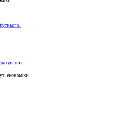
оміки
йбутнього!
страхування
уті економіки