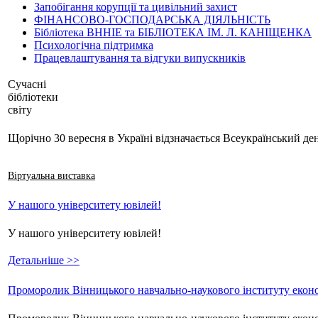
Запобігання корупції та цивільний захист
ФІНАНСОВО-ГОСПОДАРСЬКА ДІЯЛЬНІСТЬ
Бібліотека ВННІЕ та БІБЛІОТЕКА ІМ. Л. КАНІЩЕНКА
Психологічна підтримка
Працевлаштування та відгуки випускників
Сучасні
бібліотеки
світу
Щорічно 30 вересня в Україні відзначається Всеукраїнський ден
Віртуальна виставка
У нашого університету ювілей!
У нашого університету ювілей!
Детальніше >>
Проморолик Вінницького навчально-наукового інституту еконо