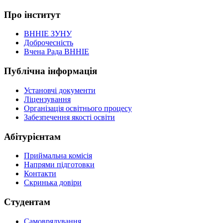
Про інститут
ВННІЕ ЗУНУ
Доброчесність
Вчена Рада ВННІЕ
Публічна інформація
Установчі документи
Ліцензування
Організація освітнього процесу
Забезпечення якості освіти
Абітурієнтам
Приймальна комісія
Напрями підготовки
Контакти
Скринька довіри
Студентам
Самоврядування