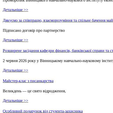
Проморолик Вінницького навчально-наукового інституту екон
Детальніше >>
Дякуємо за співпрацю, взаєморозуміння та спільне бачення ма
Підписано договір про партнерство
Детальніше >>
Розширене засідання кафедри фінансів, банківської справи та 
2 червня 2026 року у Вінницькому навчально-науковому інстит
Детальніше >>
Майстер-клас з писанкарства
Великдень — це свято відродження,
Детальніше >>
Особливий подарунок від студента-захисника