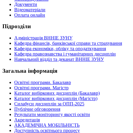
Документи
Відеоматеріали
Оплата онлайн
Підрозділи
Адміністрація ВННІЕ ЗУНУ
Кафедра фінансів, банківської справи та страхування
Кафедра економіки, обліку та оподаткування
Кафедра правознавства і гуманітарних дисциплін
Навчальний відділ та деканат ВННІЕ ЗУНУ
Загальна інформація
Освітні програми. Бакалавр
Освітні програми. Магістр
Каталог вибіркових дисциплін (Бакалавр)
Каталог вибіркових дисциплін (Магістр)
Силабуси дисциплін за ОПП-2025
Публічне обговорення
Результати моніторингу якості освіти
Акредитація
АКАДЕМІЧНА МОБІЛЬНІСТЬ
Доступність освітнього процесу