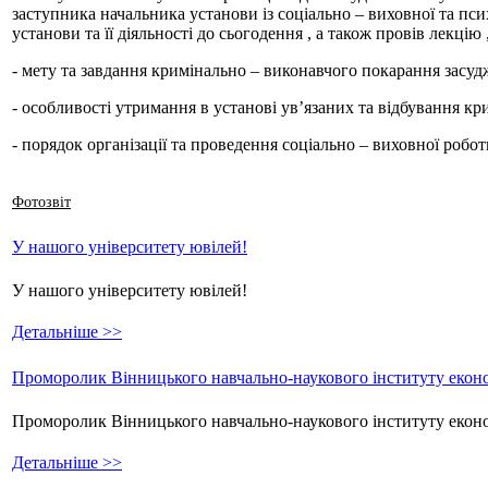
заступника начальника установи із соціально – виховної та пс
установи та її діяльності до сьогодення , а також провів лекцію 
- мету та завдання кримінально – виконавчого покарання засу
- особливості утримання в установі ув’язаних та відбування к
- порядок організації та проведення соціально – виховної робо
Фотозвіт
У нашого університету ювілей!
У нашого університету ювілей!
Детальніше >>
Проморолик Вінницького навчально-наукового інституту еконо
Проморолик Вінницького навчально-наукового інституту екон
Детальніше >>