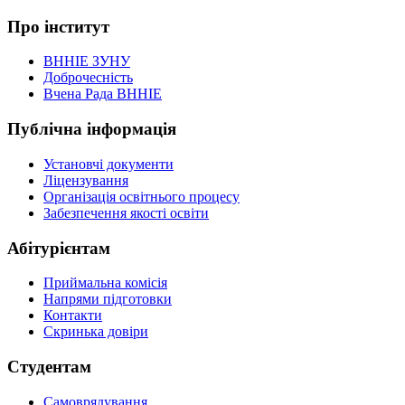
Про інститут
ВННІЕ ЗУНУ
Доброчесність
Вчена Рада ВННІЕ
Публічна інформація
Установчі документи
Ліцензування
Організація освітнього процесу
Забезпечення якості освіти
Абітурієнтам
Приймальна комісія
Напрями підготовки
Контакти
Скринька довіри
Студентам
Самоврядування