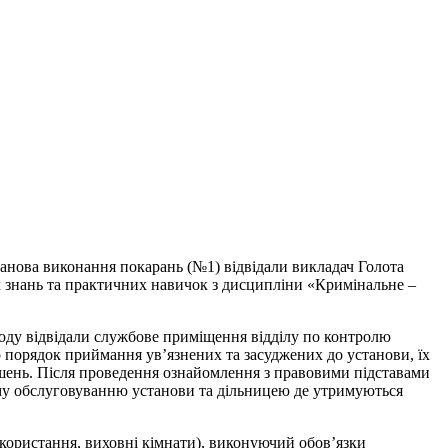
анова виконання покарань (№1) відвідали викладач Голота
х знань та практичних навичок з дисципліни «Кримінальне –
ходу відвідали службове приміщення відділу по контролю
о порядок приймання ув’язнених та засуджених до установи, їх
рішень. Після проведення ознайомлення з правовими підставами
ому обслуговуванню установи та дільницею де утримуються
користання, виховні кімнати), виконуючий обов’язки