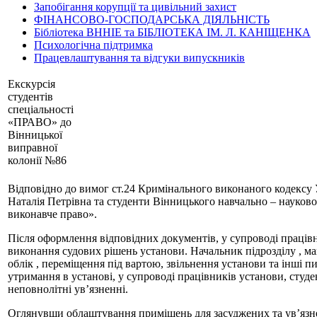
Запобігання корупції та цивільний захист
ФІНАНСОВО-ГОСПОДАРСЬКА ДІЯЛЬНІСТЬ
Бібліотека ВННІЕ та БІБЛІОТЕКА ІМ. Л. КАНІЩЕНКА
Психологічна підтримка
Працевлаштування та відгуки випускників
Екскурсія
студентів
спеціальності
«ПРАВО» до
Вінницької
виправної
колонії №86
Відповідно до вимог ст.24 Кримінального виконаного кодексу 
Наталія Петрівна та студенти Вінницького навчально – науков
виконавче право».
Після оформлення відповідних документів, у супроводі працівн
виконання судових рішень установи. Начальник підрозділу , ма
облік , переміщення під вартою, звільнення установи та інші 
утримання в установі, у супроводі працівників установи, сту
неповнолітні ув’язненні.
Оглянувши облаштування приміщень для засуджених та ув’язне