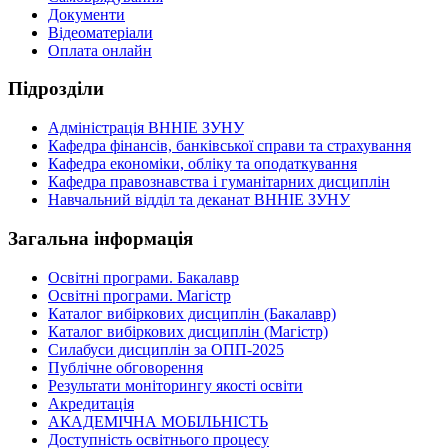
Документи
Відеоматеріали
Оплата онлайн
Підрозділи
Адміністрація ВННІЕ ЗУНУ
Кафедра фінансів, банківської справи та страхування
Кафедра економіки, обліку та оподаткування
Кафедра правознавства і гуманітарних дисциплін
Навчальний відділ та деканат ВННІЕ ЗУНУ
Загальна інформація
Освітні програми. Бакалавр
Освітні програми. Магістр
Каталог вибіркових дисциплін (Бакалавр)
Каталог вибіркових дисциплін (Магістр)
Силабуси дисциплін за ОПП-2025
Публічне обговорення
Результати моніторингу якості освіти
Акредитація
АКАДЕМІЧНА МОБІЛЬНІСТЬ
Доступність освітнього процесу