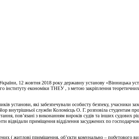
України, 12 жовтня 2018 року державну установу «Вінницька уст
ого інституту економіки ТНЕУ , з метою закріплення теоретични
иків установи, які забезпечували особисту безпеку, учасники за
йор внутрішньої служби Коломієць О. Г. розповіла студентам пр
питання, пов’язані з виконанням вироків судів та інших судових 
денти відвідали приміщення відділення засуджених по господарч
них ( житлові приміщення, об’єкти комунально – побутового ви