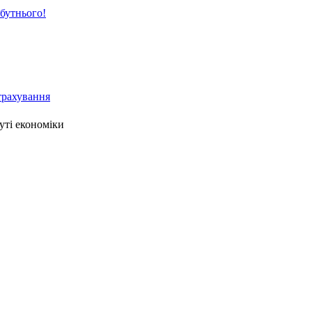
йбутнього!
страхування
уті економіки