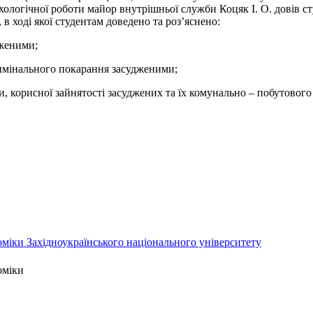
ихологічної роботи майор внутрішньої служби Коцяк І. О. довів 
, в ході якої студентам доведено та роз’яснено:
дженими;
римінального покарання засудженими;
ти, корисної зайнятості засуджених та їх комунально – побутового
міки Західноукраїнського національного університету
оміки