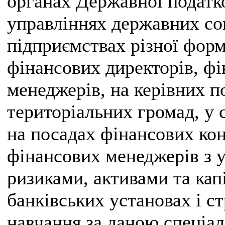
органах Державної податк
управліннях державних со
підприємствах різної форм
фінансових директорів, фі
менеджерів, на керівних п
територіальних громад, у 
на посадах фінансових конс
фінансових менеджерів з 
ризиками, активами та кап
банківських установах і с
навчання за даною спеціа