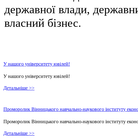
державної влади, державни
власний бізнес.
У нашого університету ювілей!
У нашого університету ювілей!
Детальніше >>
Проморолик Вінницького навчально-наукового інституту еконо
Проморолик Вінницького навчально-наукового інституту екон
Детальніше >>