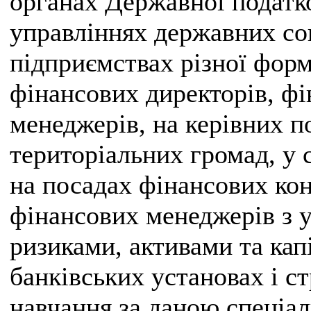
органах Державної податк
управліннях державних со
підприємствах різної форм
фінансових директорів, фі
менеджерів, на керівних п
територіальних громад, у 
на посадах фінансових конс
фінансових менеджерів з 
ризиками, активами та кап
банківських установах і с
навчання за даною спеціа