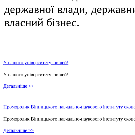
державної влади, державни
власний бізнес.
У нашого університету ювілей!
У нашого університету ювілей!
Детальніше >>
Проморолик Вінницького навчально-наукового інституту еконо
Проморолик Вінницького навчально-наукового інституту екон
Детальніше >>