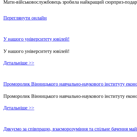
Мати-військовослужбовець зробила найкращий сюрприз-подаруно
Переглянути онлайн
У нашого університету ювілей!
У нашого університету ювілей!
Детальніше >>
Проморолик Вінницького навчально-наукового інституту еконо
Проморолик Вінницького навчально-наукового інституту екон
Детальніше >>
Дякуємо за співпрацю, взаєморозуміння та спільне бачення ма