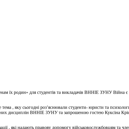
нам їх родин» для студентів та викладачів ВННІЕ ЗУНУ Війна є 
е тема , яку сьогодні розʼяснювали студенти- юристи та психол
арних дисциплін ВННІЕ ЗУНУ та запрошеною гостею Куксіна Кріс
ації , які надають правову допомогу військовослужбовцям та член