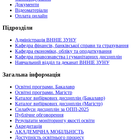
Документи
Відеоматеріали
Оплата онлайн
Підрозділи
Адміністрація ВННІЕ ЗУНУ
Кафедра фінансів, банківської справи та страхування
Кафедра економіки, обліку та оподаткування
Кафедра правознавства і гуманітарних дисциплін
Навчальний відділ та деканат ВННІЕ ЗУНУ
Загальна інформація
Освітні програми. Бакалавр
Освітні програми. Магістр
Каталог вибіркових дисциплін (Бакалавр)
Каталог вибіркових дисциплін (Магістр)
Силабуси дисциплін за ОПП-2025
Публічне обговорення
Результати моніторингу якості освіти
Акредитація
АКАДЕМІЧНА МОБІЛЬНІСТЬ
Доступність освітнього процесу