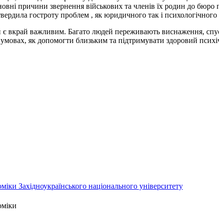
овні причини звернення військових та членів їх родин до бюро 
вердила гостроту проблем , як юридичного так і психологічного х
дій є вкрай важливим. Багато людей переживають виснаження, спу
 умовах, як допомогти близьким та підтримувати здоровий психі
міки Західноукраїнського національного університету
оміки