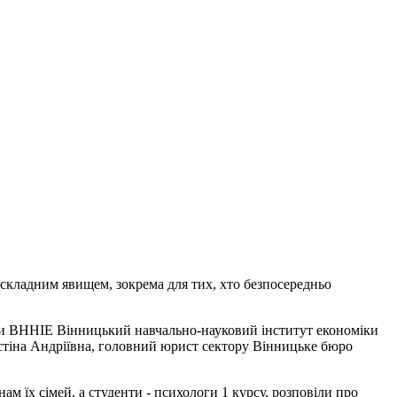
складним явищем, зокрема для тих, хто безпосередньо
оги ВННІЕ Вінницький навчально-науковий інститут економіки
тіна Андріївна, головний юрист сектору Вінницьке бюро
ам їх сімей, а студенти - психологи 1 курсу, розповіли про