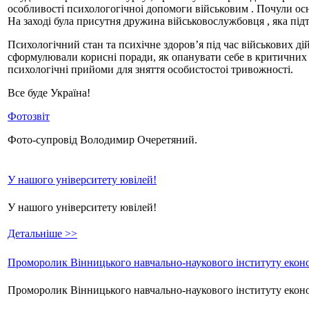
особливості психологогічноі допомоги військовим . Почули осн
На заході була присутня дружина військовослужбовця , яка підт
Психологічний стан та психічне здоров’я під час військових 
сформулювали корисні поради, як опанувати себе в критичних
психологічні прийоми для зняття особистостоі тривожності.
Все буде Україна!
Фотозвіт
Фото-супровід Володимир Очеретяний.
У нашого університету ювілей!
У нашого університету ювілей!
Детальніше >>
Проморолик Вінницького навчально-наукового інституту еконо
Проморолик Вінницького навчально-наукового інституту екон