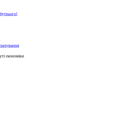
йбутнього!
страхування
уті економіки