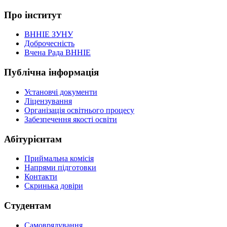
Про інститут
ВННІЕ ЗУНУ
Доброчесність
Вчена Рада ВННІЕ
Публічна інформація
Установчі документи
Ліцензування
Організація освітнього процесу
Забезпечення якості освіти
Абітурієнтам
Приймальна комісія
Напрями підготовки
Контакти
Скринька довіри
Студентам
Самоврядування