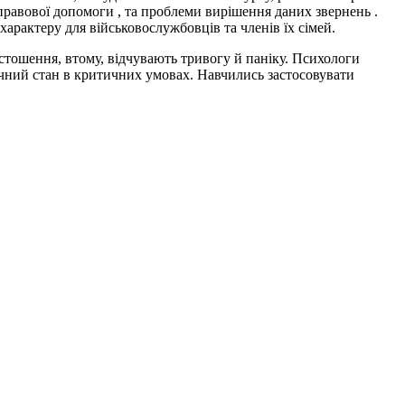
правової допомоги , та проблеми вирішення даних звернень .
арактеру для військовослужбовців та членів їх сімей.
стошення, втому, відчувають тривогу й паніку. Психологи
чний стан в критичних умовах. Навчились застосовувати