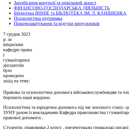
Запобігання корупції та цивільний захист
ФІНАНСОВО-ГОСПОДАРСЬКА ДІЯЛЬНІСТЬ
Бібліотека ВННІЕ та БІБЛІОТЕКА ІМ. Л. КАНІЩЕНКА
Психологічна підтримка
Працевлаштування та відгуки випускників
7 грудня 2023
р. за
ініціативи
кафедри права
і
гуманітарних
дисциплін
було
проведено
захід на тему:
Правова та психологічна допомога військовослужбовцям та чле
боронить наші кордони.
Психологічна та юридична допомога під час воєнного стану- ц
ЗУНУ разом із викладачами Кафедра правознавства і гуманіт
правової допомоги .
Студенти- правовики 2 курсу , презентували громадські організ