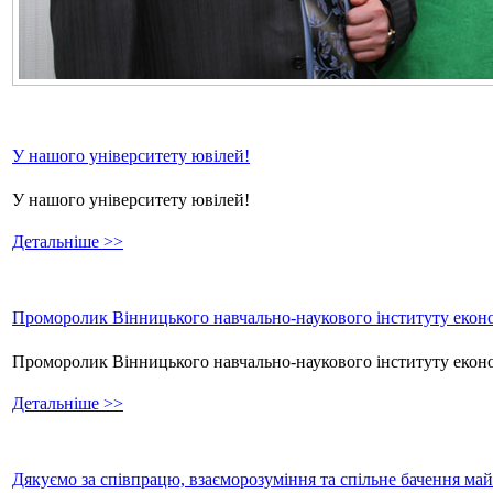
У нашого університету ювілей!
У нашого університету ювілей!
Детальніше >>
Проморолик Вінницького навчально-наукового інституту еконо
Проморолик Вінницького навчально-наукового інституту екон
Детальніше >>
Дякуємо за співпрацю, взаєморозуміння та спільне бачення ма