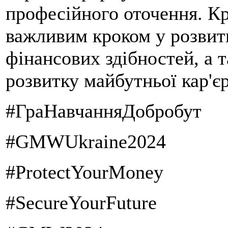
професійного оточення. Кр
важливим кроком у розвит
фінансових здібностей, а т
розвитку майбутньої кар'є
#ГраНавчанняДобробут
#GMWUkraine2024
#ProtectYourMoney
#SecureYourFuture