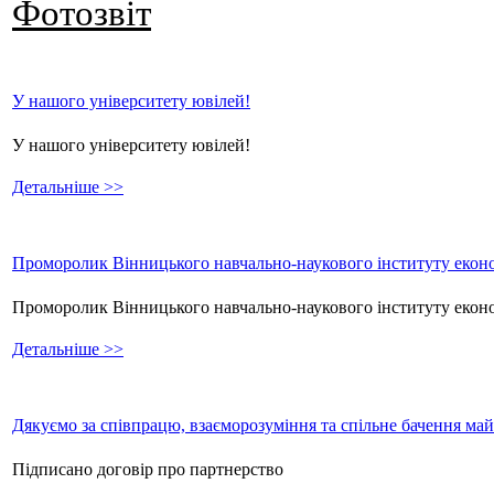
Фотозвіт
У нашого університету ювілей!
У нашого університету ювілей!
Детальніше >>
Проморолик Вінницького навчально-наукового інституту еконо
Проморолик Вінницького навчально-наукового інституту екон
Детальніше >>
Дякуємо за співпрацю, взаєморозуміння та спільне бачення ма
Підписано договір про партнерство