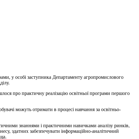
ерами, у особі заступника Департаменту агропромислового
ділу.
 йшлося про практичну реалізацію освітньої програми першого
бувачі можуть отримати в процесі навчання за освітньо-
етичними знаннями і практичними навичками аналізу ринків,
знесу, здатних забезпечувати інформаційно-аналітичний
ща.