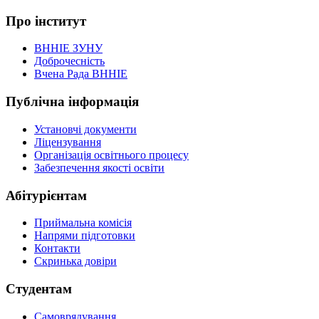
Про інститут
ВННІЕ ЗУНУ
Доброчесність
Вчена Рада ВННІЕ
Публічна інформація
Установчі документи
Ліцензування
Організація освітнього процесу
Забезпечення якості освіти
Абітурієнтам
Приймальна комісія
Напрями підготовки
Контакти
Скринька довіри
Студентам
Самоврядування