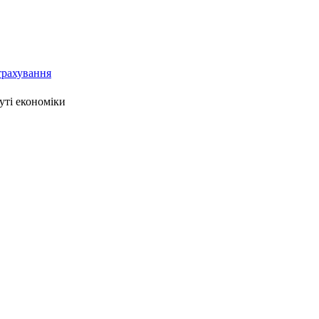
страхування
уті економіки