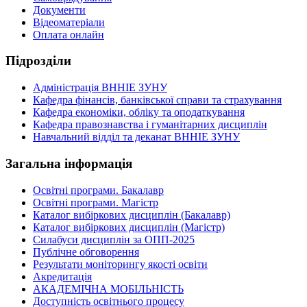
Документи
Відеоматеріали
Оплата онлайн
Підрозділи
Адміністрація ВННІЕ ЗУНУ
Кафедра фінансів, банківської справи та страхування
Кафедра економіки, обліку та оподаткування
Кафедра правознавства і гуманітарних дисциплін
Навчальний відділ та деканат ВННІЕ ЗУНУ
Загальна інформація
Освітні програми. Бакалавр
Освітні програми. Магістр
Каталог вибіркових дисциплін (Бакалавр)
Каталог вибіркових дисциплін (Магістр)
Силабуси дисциплін за ОПП-2025
Публічне обговорення
Результати моніторингу якості освіти
Акредитація
АКАДЕМІЧНА МОБІЛЬНІСТЬ
Доступність освітнього процесу