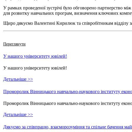
У рамках проведеної зустрічі було обговорено партнерство 
для розвитку навчальних програм, визначення ключових компет
Щиро дякуємо Валентині Кирилюк та співробітникам відділу з
Переглянути
У нашого університету ювілей!
У нашого університету ювілей!
Детальніше >>
Проморолик Вінницького навчально-наукового інституту еконо
Проморолик Вінницького навчально-наукового інституту екон
Детальніше >>
Дякуємо за співпрацю, взаєморозуміння та спільне бачення ма