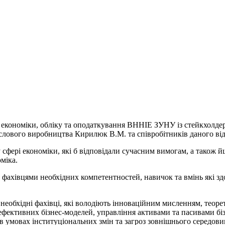
ди економіки, обліку та оподаткування ВННІЕ ЗУНУ із стейкхолд
лового виробництва Кирилюк В.М. та співробітників даного від
у сфері економіки, які б відповідали сучасним вимогам, а також
міка.
ахівцями необхідних компетентностей, навичок та вмінь які здо
необхідні фахівці, які володіють інноваційним мисленням, теор
ефективних бізнес-моделей, управління активами та пасивами бі
 в умовах інституціональних змін та загроз зовнішнього середови