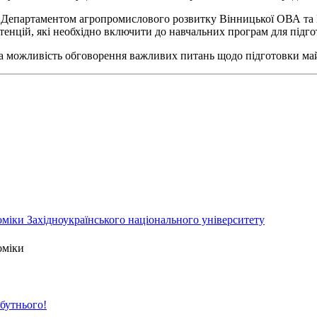
між Департаментом агропромислового розвитку Вінницької ОВА т
енцій, які необхідно включити до навчальних програм для підго
а можливість обговорення важливих питань щодо підготовки май
міки Західноукраїнського національного університету
оміки
йбутнього!