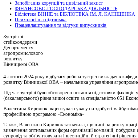
Запобігання корупції та цивільний захист
ФІНАНСОВО-ГОСПОДАРСЬКА ДІЯЛЬНІСТЬ
Бібліотека ВННІЕ та БІБЛІОТЕКА ІМ. Л. КАНІЩЕНКА
Психологічна підтримка
Працевлаштування та відгуки випускників
Зустріч зі
стейкхолдерами
Департаменту
агропромислового
розвитку
Вінницької ОВА
4 лютого 2024 року відбулася робоча зустріч викладачів кафе
розвитку Вінницької ОВА – начальника управління агропромис
Під час зустрічі було обговорено питання підготовки фахівців 
(бакалаврського) рівня вищої освіти за спеціальністю 051 Еконо
Валентина Кирилюк акцентувала увагу на здобутті майбутніми ф
професійною програмою «Економіка».
Також, Валентина Кирилюк зазначила, що нині на ринку праці 
визначення оптимальних форм організації компаній, побудови 
супровід та обґрунтовувати інвестиційні й стратегічні рішення