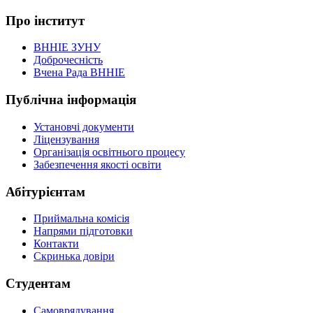
Про інститут
ВННІЕ ЗУНУ
Доброчесність
Вчена Рада ВННІЕ
Публічна інформація
Установчі документи
Ліцензування
Організація освітнього процесу
Забезпечення якості освіти
Абітурієнтам
Приймальна комісія
Напрями підготовки
Контакти
Скринька довіри
Студентам
Самоврядування