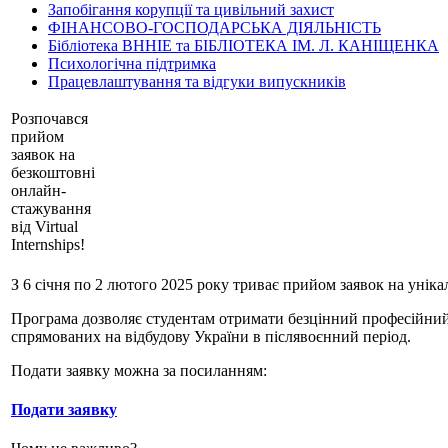
Запобігання корупції та цивільний захист
ФІНАНСОВО-ГОСПОДАРСЬКА ДІЯЛЬНІСТЬ
Бібліотека ВННІЕ та БІБЛІОТЕКА ІМ. Л. КАНІЩЕНКА
Психологічна підтримка
Працевлаштування та відгуки випускників
Розпочався
прийом
заявок на
безкоштовні
онлайн-
стажування
від Virtual
Internships!
З 6 січня по 2 лютого 2025 року триває прийом заявок на унікал
Програма дозволяє студентам отримати безцінний професійний 
спрямованих на відбудову України в післявоєнний період.
Подати заявку можна за посиланням:
Подати заявку