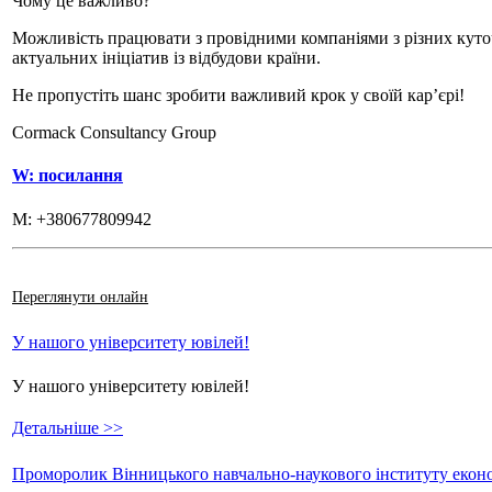
Чому це важливо?
Можливість працювати з провідними компаніями з різних куто
актуальних ініціатив із відбудови країни.
Не пропустіть шанс зробити важливий крок у своїй кар’єрі!
Cormack Consultancy Group
W: посилання
M: +380677809942
Переглянути онлайн
У нашого університету ювілей!
У нашого університету ювілей!
Детальніше >>
Проморолик Вінницького навчально-наукового інституту еконо