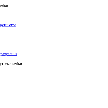
оміки
йбутнього!
страхування
уті економіки