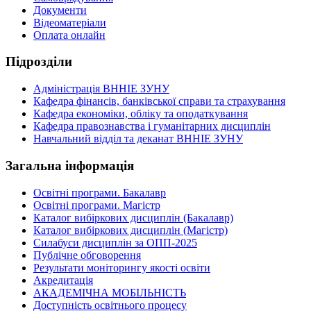
Документи
Відеоматеріали
Оплата онлайн
Підрозділи
Адміністрація ВННІЕ ЗУНУ
Кафедра фінансів, банківської справи та страхування
Кафедра економіки, обліку та оподаткування
Кафедра правознавства і гуманітарних дисциплін
Навчальний відділ та деканат ВННІЕ ЗУНУ
Загальна інформація
Освітні програми. Бакалавр
Освітні програми. Магістр
Каталог вибіркових дисциплін (Бакалавр)
Каталог вибіркових дисциплін (Магістр)
Силабуси дисциплін за ОПП-2025
Публічне обговорення
Результати моніторингу якості освіти
Акредитація
АКАДЕМІЧНА МОБІЛЬНІСТЬ
Доступність освітнього процесу