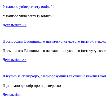
У нашого університету ювілей!
У нашого університету ювілей!
Детальніше >>
Проморолик Вінницького навчально-наукового інституту еконо
Проморолик Вінницького навчально-наукового інституту екон
Детальніше >>
Дякуємо за співпрацю, взаєморозуміння та спільне бачення ма
Підписано договір про партнерство
Детальніше >>