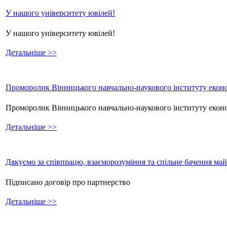
У нашого університету ювілей!
У нашого університету ювілей!
Детальніше >>
Проморолик Вінницького навчально-наукового інституту еконо
Проморолик Вінницького навчально-наукового інституту екон
Детальніше >>
Дякуємо за співпрацю, взаєморозуміння та спільне бачення ма
Підписано договір про партнерство
Детальніше >>