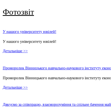
Фотозвіт
У нашого університету ювілей!
У нашого університету ювілей!
Детальніше >>
Проморолик Вінницького навчально-наукового інституту еконо
Проморолик Вінницького навчально-наукового інституту екон
Детальніше >>
Дякуємо за співпрацю, взаєморозуміння та спільне бачення ма