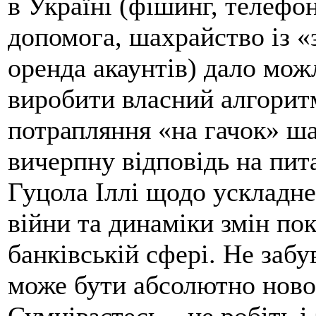
в Україні (фішинг, телефо
допомога, шахрайство із «
оренда акаунтів) дало мож
виробити власний алгорит
потрапляння «на гачок» ша
вичерпну відповідь на пит
Гуцола Іллі щодо ускладне
війни та динаміки змін по
банківській сфері. Не заб
може бути абсолютно ново
Сумніваєтесь – не робіть і