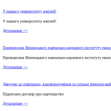
У нашого університету ювілей!
У нашого університету ювілей!
Детальніше >>
Проморолик Вінницького навчально-наукового інституту еконо
Проморолик Вінницького навчально-наукового інституту екон
Детальніше >>
Дякуємо за співпрацю, взаєморозуміння та спільне бачення ма
Підписано договір про партнерство
Детальніше >>