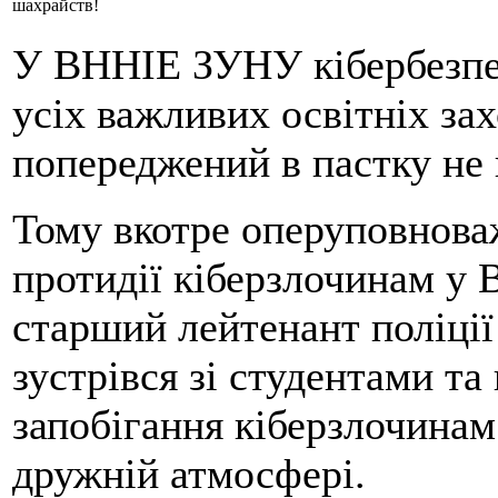
шахрайств!
У ВННІЕ ЗУНУ кібербезпец
усіх важливих освітніх зах
попереджений в пастку не 
Тому вкотре оперуповнова
протидії кіберзлочинам у
старший лейтенант поліці
зустрівся зі студентами т
запобігання кіберзлочинам 
дружній атмосфері.