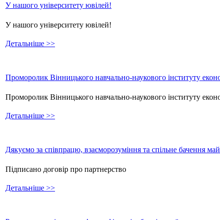
У нашого університету ювілей!
У нашого університету ювілей!
Детальніше >>
Проморолик Вінницького навчально-наукового інституту еконо
Проморолик Вінницького навчально-наукового інституту екон
Детальніше >>
Дякуємо за співпрацю, взаєморозуміння та спільне бачення ма
Підписано договір про партнерство
Детальніше >>