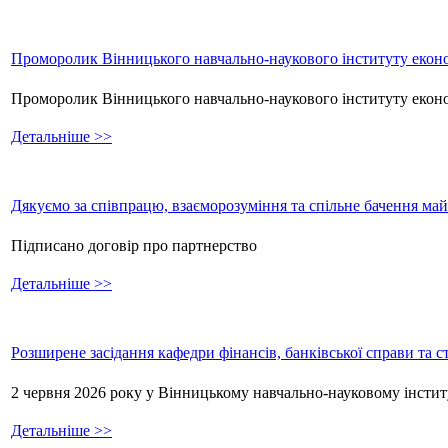
Проморолик Вінницького навчально-наукового інституту еконо
Проморолик Вінницького навчально-наукового інституту екон
Детальніше >>
Дякуємо за співпрацю, взаєморозуміння та спільне бачення ма
Підписано договір про партнерство
Детальніше >>
Розширене засідання кафедри фінансів, банківської справи та 
2 червня 2026 року у Вінницькому навчально-науковому інстит
Детальніше >>