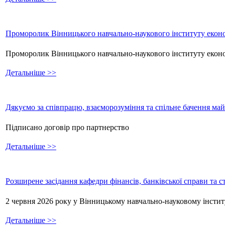
Проморолик Вінницького навчально-наукового інституту еконо
Проморолик Вінницького навчально-наукового інституту екон
Детальніше >>
Дякуємо за співпрацю, взаєморозуміння та спільне бачення ма
Підписано договір про партнерство
Детальніше >>
Розширене засідання кафедри фінансів, банківської справи та 
2 червня 2026 року у Вінницькому навчально-науковому інстит
Детальніше >>