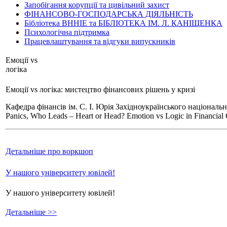
Запобігання корупції та цивільний захист
ФІНАНСОВО-ГОСПОДАРСЬКА ДІЯЛЬНІСТЬ
Бібліотека ВННІЕ та БІБЛІОТЕКА ІМ. Л. КАНІЩЕНКА
Психологічна підтримка
Працевлаштування та відгуки випускників
Емоції vs
логіка
Емоції vs логіка: мистецтво фінансових рішень у кризі
Кафедра фінансів ім. С. І. Юрія Західноукраїнського національ
Panics, Who Leads – Heart or Head? Emotion vs Logic in Financial 
Детальніше про воркшоп
У нашого університету ювілей!
У нашого університету ювілей!
Детальніше >>