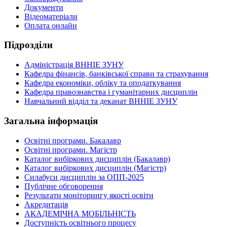
Документи
Відеоматеріали
Оплата онлайн
Підрозділи
Адміністрація ВННІЕ ЗУНУ
Кафедра фінансів, банківської справи та страхування
Кафедра економіки, обліку та оподаткування
Кафедра правознавства і гуманітарних дисциплін
Навчальний відділ та деканат ВННІЕ ЗУНУ
Загальна інформація
Освітні програми. Бакалавр
Освітні програми. Магістр
Каталог вибіркових дисциплін (Бакалавр)
Каталог вибіркових дисциплін (Магістр)
Силабуси дисциплін за ОПП-2025
Публічне обговорення
Результати моніторингу якості освіти
Акредитація
АКАДЕМІЧНА МОБІЛЬНІСТЬ
Доступність освітнього процесу