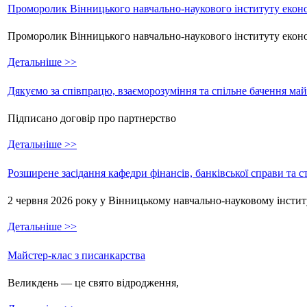
Проморолик Вінницького навчально-наукового інституту еконо
Проморолик Вінницького навчально-наукового інституту екон
Детальніше >>
Дякуємо за співпрацю, взаєморозуміння та спільне бачення ма
Підписано договір про партнерство
Детальніше >>
Розширене засідання кафедри фінансів, банківської справи та 
2 червня 2026 року у Вінницькому навчально-науковому інстит
Детальніше >>
Майстер-клас з писанкарства
Великдень — це свято відродження,