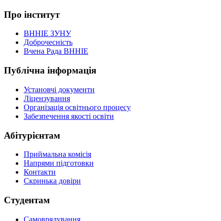
Про інститут
ВННІЕ ЗУНУ
Доброчесність
Вчена Рада ВННІЕ
Публічна інформація
Установчі документи
Ліцензування
Організація освітнього процесу
Забезпечення якості освіти
Абітурієнтам
Приймальна комісія
Напрями підготовки
Контакти
Скринька довіри
Студентам
Самоврядування