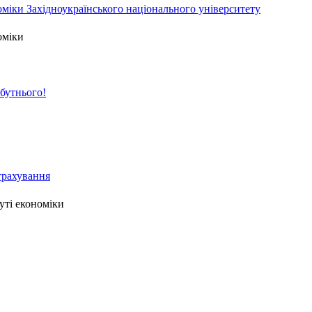
міки Західноукраїнського національного університету
оміки
йбутнього!
страхування
уті економіки