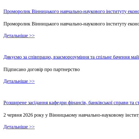
Проморолик Вінницького навчально-наукового інституту еконо
Проморолик Вінницького навчально-наукового інституту екон
Детальніше >>
Дякуємо за співпрацю, взаєморозуміння та спільне бачення ма
Підписано договір про партнерство
Детальніше >>
Розширене засідання кафедри фінансів, банківської справи та 
2 червня 2026 року у Вінницькому навчально-науковому інстит
Детальніше >>