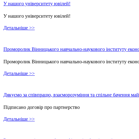
У нашого університету ювілей!
У нашого університету ювілей!
Детальніше >>
Проморолик Вінницького навчально-наукового інституту еконо
Проморолик Вінницького навчально-наукового інституту екон
Детальніше >>
Дякуємо за співпрацю, взаєморозуміння та спільне бачення ма
Підписано договір про партнерство
Детальніше >>