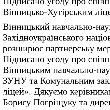
Підписано угоду про спі
Вінницько-Хутірським ліц
Вінницький навчально-нау
Західноукраїнського націо
розширює партнерську мере
Підписано угоду про спів
Вінницьким навчально-нау
ЗУНУ та Комунальним зак
ліцей». Дякуємо керівни
Борису Погріщуку та дире