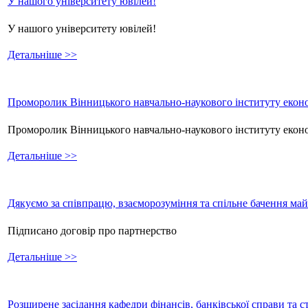
У нашого університету ювілей!
У нашого університету ювілей!
Детальніше >>
Проморолик Вінницького навчально-наукового інституту еконо
Проморолик Вінницького навчально-наукового інституту екон
Детальніше >>
Дякуємо за співпрацю, взаєморозуміння та спільне бачення ма
Підписано договір про партнерство
Детальніше >>
Розширене засідання кафедри фінансів, банківської справи та 