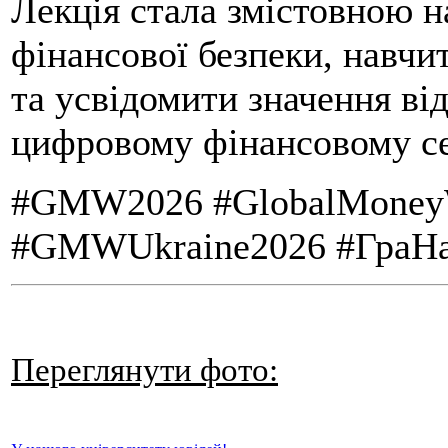
Лекція стала змістовною н
фінансової безпеки, навчи
та усвідомити значення ві
цифровому фінансовому с
#GMW2026 #GlobalMoneyW
#GMWUkraine2026 #ГраНа
Переглянути фото: